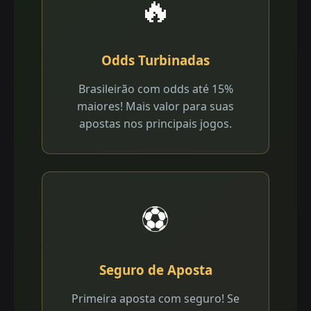
🔥
Odds Turbinadas
Brasileirão com odds até 15%
maiores! Mais valor para suas
apostas nos principais jogos.
⚽
Seguro de Aposta
Primeira aposta com seguro! Se