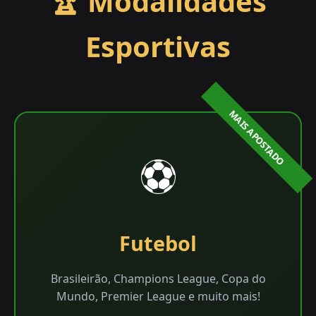
🏆 Modalidades
Esportivas
⚽
Futebol
Brasileirão, Champions League, Copa do
Mundo, Premier League e muito mais!