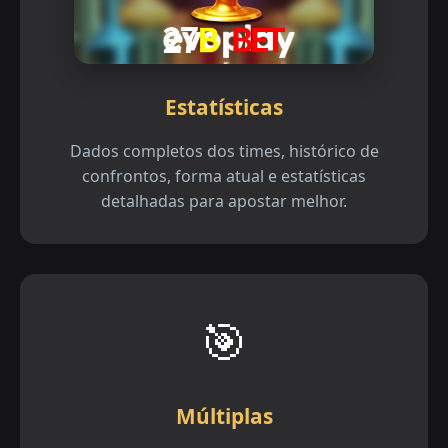
Estatísticas
Dados completos dos times, histórico de
confrontos, forma atual e estatísticas
detalhadas para apostar melhor.
🎯
Múltiplas