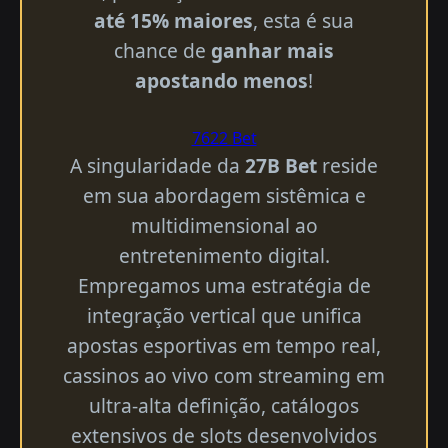
até 15% maiores
, esta é sua
chance de
ganhar mais
apostando menos
!
7622 Bet
A singularidade da
27B Bet
reside
em sua abordagem sistêmica e
multidimensional ao
entretenimento digital.
Empregamos uma estratégia de
integração vertical que unifica
apostas esportivas em tempo real,
cassinos ao vivo com streaming em
ultra-alta definição, catálogos
extensivos de slots desenvolvidos