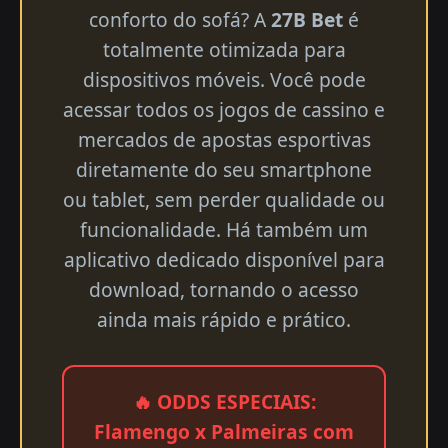
conforto do sofá? A
27B Bet
é
totalmente otimizada para
dispositivos móveis. Você pode
acessar todos os jogos de cassino e
mercados de apostas esportivas
diretamente do seu smartphone
ou tablet, sem perder qualidade ou
funcionalidade. Há também um
aplicativo dedicado disponível para
download, tornando o acesso
ainda mais rápido e prático.
🔥 ODDS ESPECIAIS:
Flamengo x Palmeiras com