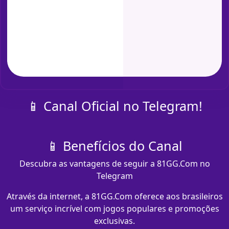
📱 Canal Oficial no Telegram!
📱 Benefícios do Canal
Descubra as vantagens de seguir a 81GG.Com no
Telegram
Através da internet, a 81GG.Com oferece aos brasileiros
um serviço incrível com jogos populares e promoções
exclusivas.