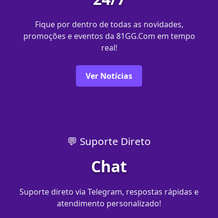
Fique por dentro de todas as novidades,
promoções e eventos da 81GG.Com em tempo
real!
Ver Notícias
💬 Suporte Direto
Chat
Suporte direto via Telegram, respostas rápidas e
atendimento personalizado!