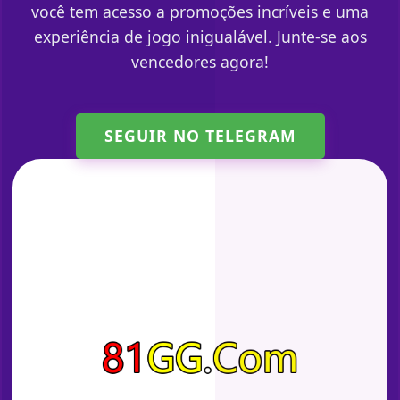
você tem acesso a promoções incríveis e uma
experiência de jogo inigualável. Junte-se aos
vencedores agora!
SEGUIR NO TELEGRAM