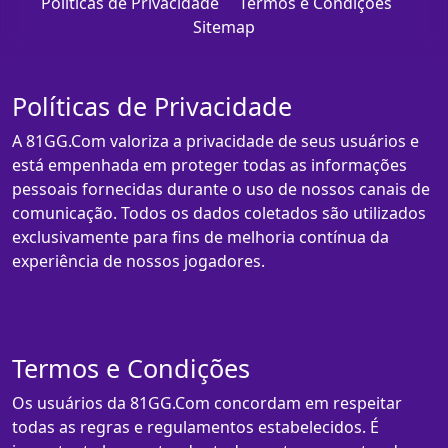
Políticas de Privacidade
Termos e Condições
Sitemap
Políticas de Privacidade
A 81GG.Com valoriza a privacidade de seus usuários e
está empenhada em proteger todas as informações
pessoais fornecidas durante o uso de nossos canais de
comunicação. Todos os dados coletados são utilizados
exclusivamente para fins de melhoria contínua da
experiência de nossos jogadores.
Termos e Condições
Os usuários da 81GG.Com concordam em respeitar
todas as regras e regulamentos estabelecidos. É