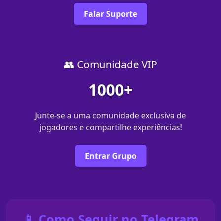
Falar Suporte
👥 Comunidade VIP
1000+
Junte-se a uma comunidade exclusiva de
jogadores e compartilhe experiências!
Entrar Grupo
📱 Como Seguir no Telegram