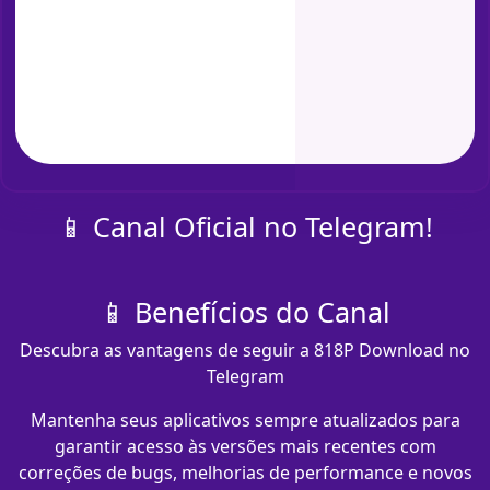
📱 Canal Oficial no Telegram!
📱 Benefícios do Canal
Descubra as vantagens de seguir a 818P Download no
Telegram
Mantenha seus aplicativos sempre atualizados para
garantir acesso às versões mais recentes com
correções de bugs, melhorias de performance e novos