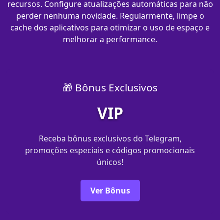
recursos. Configure atualizações automáticas para não
perder nenhuma novidade. Regularmente, limpe o
cache dos aplicativos para otimizar o uso de espaço e
melhorar a performance.
🎁 Bônus Exclusivos
VIP
Receba bônus exclusivos do Telegram,
promoções especiais e códigos promocionais
únicos!
Ver Bônus