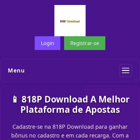
Login
Registrar-se
Menu
📱 818P Download A Melhor
Plataforma de Apostas
Cadastre-se na 818P Download para ganhar
bônus no cadastro e em cada recarga. Com a