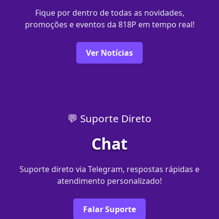
Fique por dentro de todas as novidades,
promoções e eventos da 818P em tempo real!
Ver Notícias
💬 Suporte Direto
Chat
Suporte direto via Telegram, respostas rápidas e
atendimento personalizado!
Falar Suporte