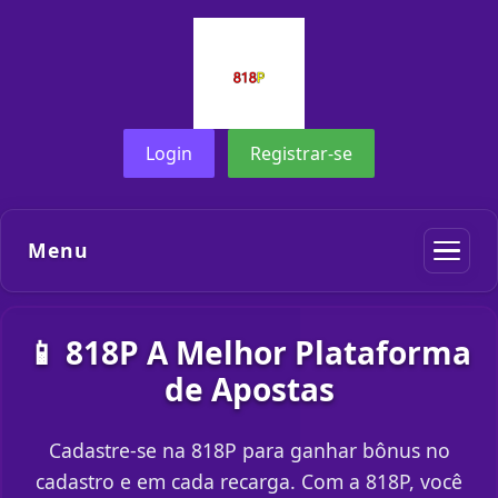
Login
Registrar-se
Menu
📱 818P A Melhor Plataforma
de Apostas
Cadastre-se na 818P para ganhar bônus no
cadastro e em cada recarga. Com a 818P, você