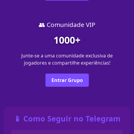
👥 Comunidade VIP
1000+
Junte-se a uma comunidade exclusiva de
jogadores e compartilhe experiências!
Entrar Grupo
📱 Como Seguir no Telegram