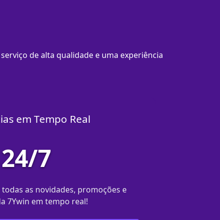
erviço de alta qualidade e uma experiência
cias em Tempo Real
24/7
e todas as novidades, promoções e
da 7Ywin em tempo real!