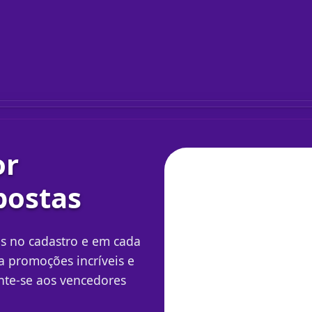
or
postas
s no cadastro e em cada
a promoções incríveis e
unte-se aos vencedores