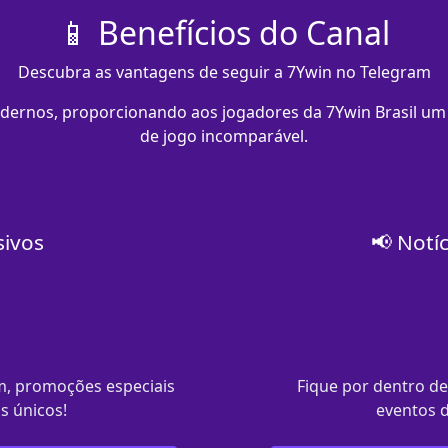
📱 Benefícios do Canal
Descubra as vantagens de seguir a 7Ywin no Telegram
dernos, proporcionando aos jogadores da 7Ywin Brasil um s
de jogo incomparável.
sivos
📢 Notí
m, promoções especiais
Fique por dentro d
s únicos!
eventos 