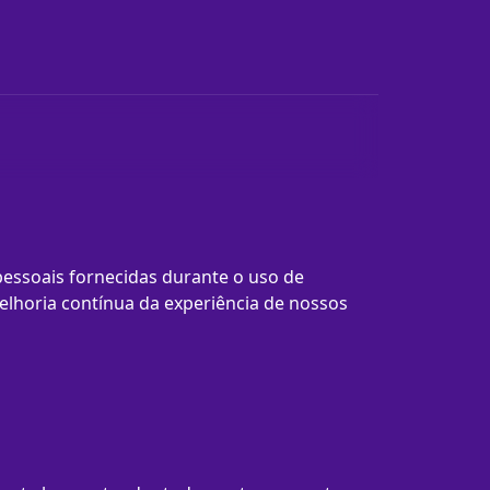
pessoais fornecidas durante o uso de
elhoria contínua da experiência de nossos