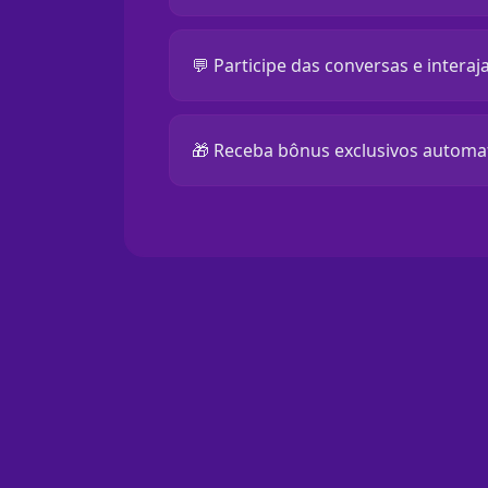
💬 Participe das conversas e interaj
🎁 Receba bônus exclusivos autom