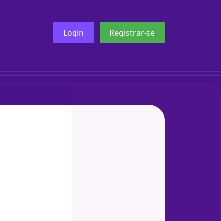
Login
Registrar-se