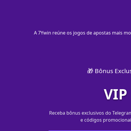
A 7Ywin reúne os jogos de apostas mais mo
🎁 Bônus Exclu
VIP
Receba bônus exclusivos do Telegra
e códigos promocionai