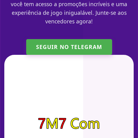
você tem acesso a promoções incríveis e uma
experiência de jogo inigualável. Junte-se aos
vencedores agora!
SEGUIR NO TELEGRAM