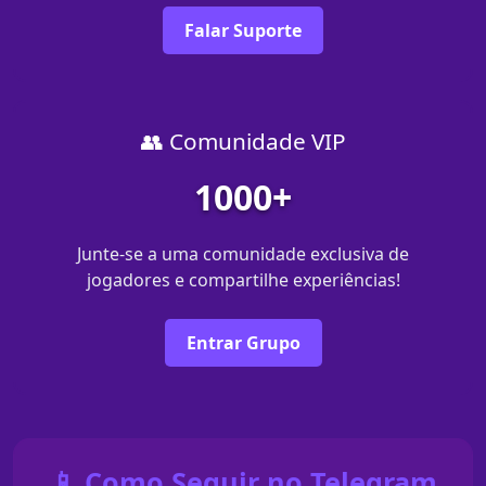
Falar Suporte
👥 Comunidade VIP
1000+
Junte-se a uma comunidade exclusiva de
jogadores e compartilhe experiências!
Entrar Grupo
📱 Como Seguir no Telegram