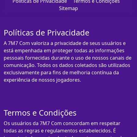
Políticas de Privacidade
Termos e Condições
Sitemap
Políticas de Privacidade
A 7M7 Com valoriza a privacidade de seus usuários e
está empenhada em proteger todas as informações
pessoais fornecidas durante o uso de nossos canais de
comunicação. Todos os dados coletados são utilizados
exclusivamente para fins de melhoria contínua da
experiência de nossos jogadores.
Termos e Condições
Os usuários da 7M7 Com concordam em respeitar
todas as regras e regulamentos estabelecidos. É