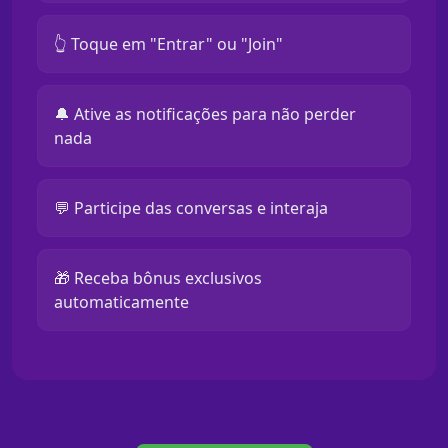
👆 Toque em "Entrar" ou "Join"
🔔 Ative as notificações para não perder
nada
💬 Participe das conversas e interaja
🎁 Receba bônus exclusivos
automaticamente