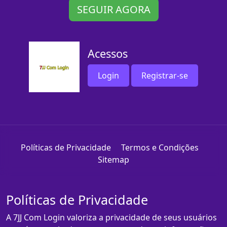
SEGUIR AGORA
Acessos
Login
Registrar-se
Políticas de Privacidade
Termos e Condições
Sitemap
Políticas de Privacidade
A 7JJ Com Login valoriza a privacidade de seus usuários