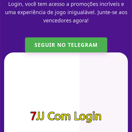
Login, você tem acesso a promoções incríveis e
uma experiência de jogo inigualável. Junte-se aos
vencedores agora!
SEGUIR NO TELEGRAM