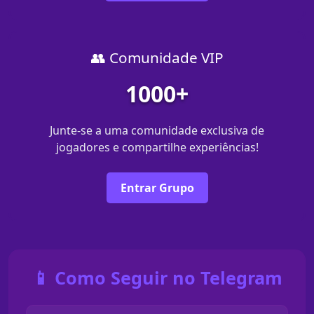
👥 Comunidade VIP
1000+
Junte-se a uma comunidade exclusiva de
jogadores e compartilhe experiências!
Entrar Grupo
📱 Como Seguir no Telegram