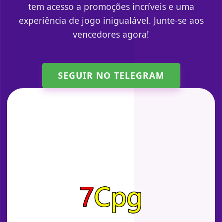
tem acesso a promoções incríveis e uma
experiência de jogo inigualável. Junte-se aos
vencedores agora!
SEGUIR NO TELEGRAM