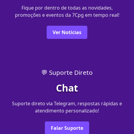
Fique por dentro de todas as novidades,
promoções e eventos da 7Cpg em tempo real!
Ver Notícias
💬 Suporte Direto
Chat
Suporte direto via Telegram, respostas rápidas e
atendimento personalizado!
Falar Suporte