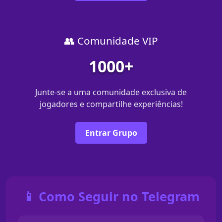
👥 Comunidade VIP
1000+
Junte-se a uma comunidade exclusiva de
jogadores e compartilhe experiências!
Entrar Grupo
📱 Como Seguir no Telegram