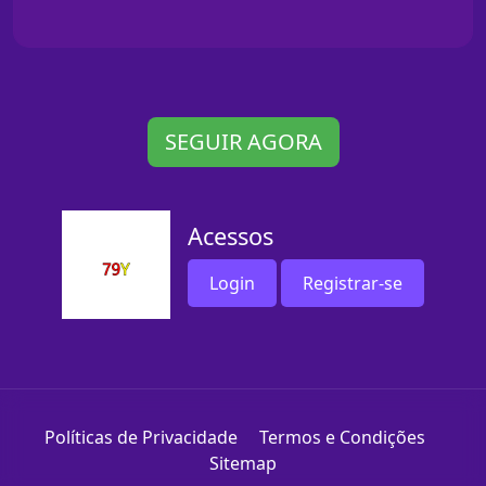
SEGUIR AGORA
Acessos
Login
Registrar-se
Políticas de Privacidade
Termos e Condições
Sitemap