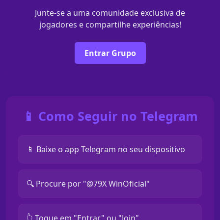
Junte-se a uma comunidade exclusiva de
jogadores e compartilhe experiências!
Entrar Grupo
📱 Como Seguir no Telegram
📱 Baixe o app Telegram no seu dispositivo
🔍 Procure por "@79X WinOficial"
👆 Toque em "Entrar" ou "Join"