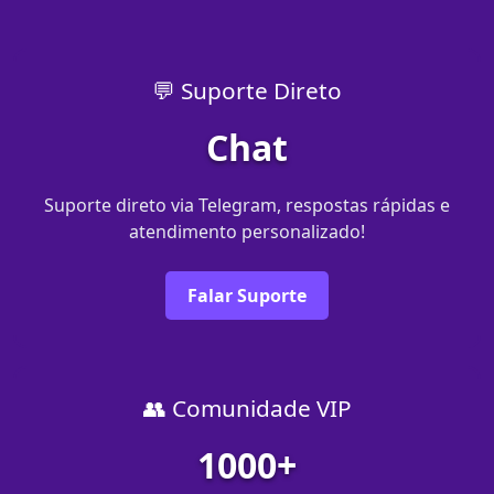
💬 Suporte Direto
Chat
Suporte direto via Telegram, respostas rápidas e
atendimento personalizado!
Falar Suporte
👥 Comunidade VIP
1000+