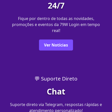
24/7
Fique por dentro de todas as novidades,
promoções e eventos da 79W Login em tempo
real!
Ver Notícias
💬 Suporte Direto
Chat
Suporte direto via Telegram, respostas rápidas e
atendimento personalizado!