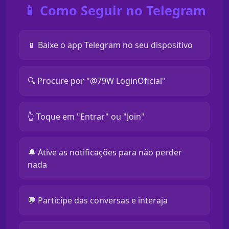
📱 Como Seguir no Telegram
📱 Baixe o app Telegram no seu dispositivo
🔍 Procure por "@79W LoginOficial"
👆 Toque em "Entrar" ou "Join"
🔔 Ative as notificações para não perder
nada
💬 Participe das conversas e interaja