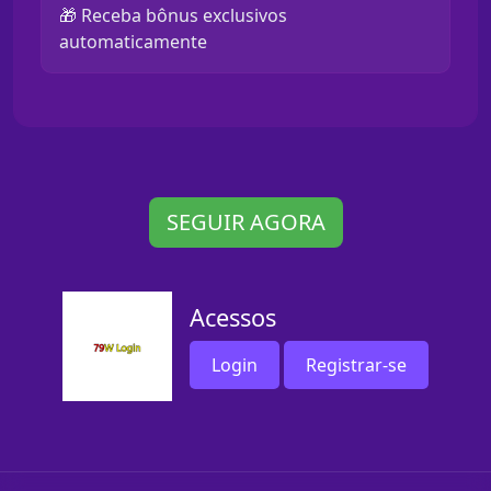
🎁 Receba bônus exclusivos
automaticamente
SEGUIR AGORA
Acessos
Login
Registrar-se