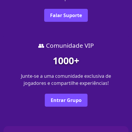
Falar Suporte
👥 Comunidade VIP
1000+
Junte-se a uma comunidade exclusiva de
jogadores e compartilhe experiências!
Entrar Grupo