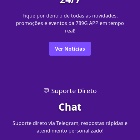
Fique por dentro de todas as novidades,
promoções e eventos da 789G APP em tempo
real!
Ver Notícias
💬 Suporte Direto
Chat
Suporte direto via Telegram, respostas rápidas e
atendimento personalizado!