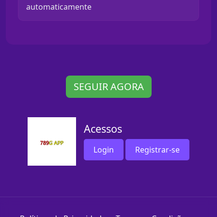
automaticamente
SEGUIR AGORA
Acessos
Login
Registrar-se