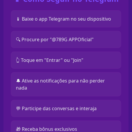
📱 Baixe o app Telegram no seu dispositivo
🔍 Procure por "@789G APPOficial"
👆 Toque em "Entrar" ou "Join"
🔔 Ative as notificações para não perder
nada
💬 Participe das conversas e interaja
🎁 Receba bônus exclusivos