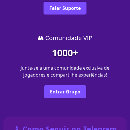
Falar Suporte
👥 Comunidade VIP
1000+
Junte-se a uma comunidade exclusiva de
jogadores e compartilhe experiências!
Entrar Grupo
📱 Como Seguir no Telegram