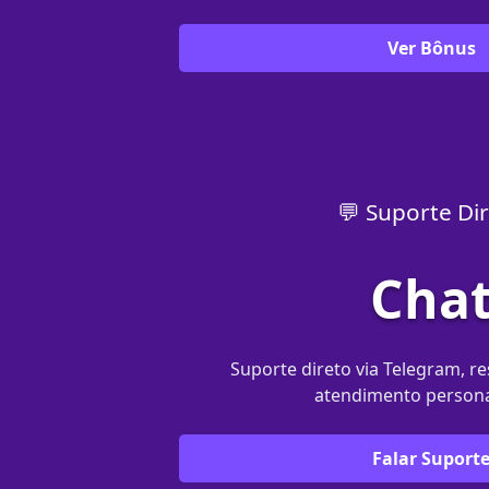
Ver Bônus
💬 Suporte Di
Cha
Suporte direto via Telegram, r
atendimento persona
Falar Suport