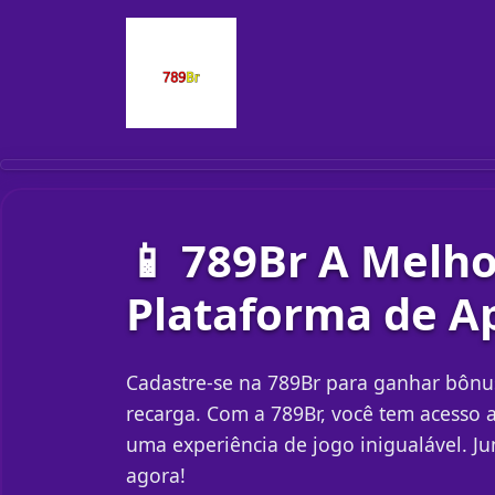
📱 789Br A Melh
Plataforma de A
Cadastre-se na 789Br para ganhar bônu
recarga. Com a 789Br, você tem acesso a
uma experiência de jogo inigualável. J
agora!