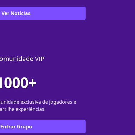
Ver Notícias
Comunidade VIP
1000+
unidade exclusiva de jogadores e
rtilhe experiências!
Entrar Grupo