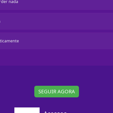
erder nada
a
aticamente
SEGUIR AGORA