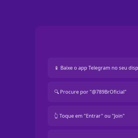
📱 Baixe o app Telegram no seu disp
🔍 Procure por "@789BrOficial"
👆 Toque em "Entrar" ou "Join"