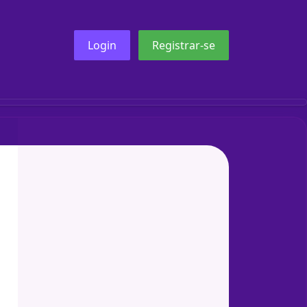
Login
Registrar-se