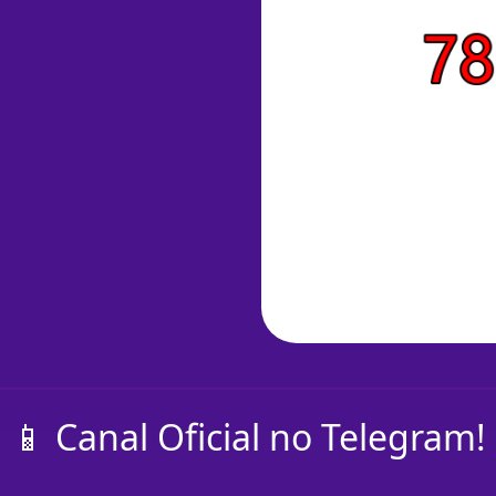
📱 Canal Oficial no Telegram!