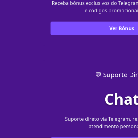
Receba bônus exclusivos do Telegra
e códigos promocionai
Ver Bônus
💬 Suporte Di
Cha
Suporte direto via Telegram, r
atendimento persona