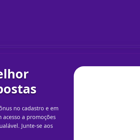
elhor
postas
ônus no cadastro e em
m acesso a promoções
ualável. Junte-se aos