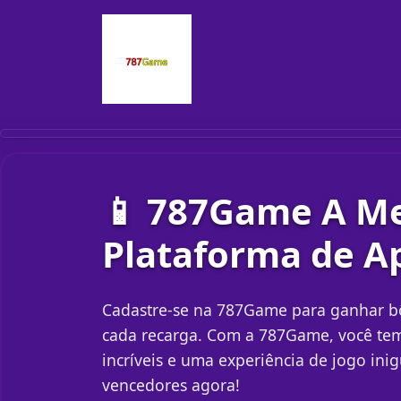
📱 787Game A M
Plataforma de A
Cadastre-se na 787Game para ganhar b
cada recarga. Com a 787Game, você te
incríveis e uma experiência de jogo inig
vencedores agora!