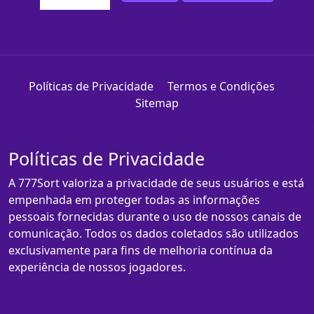
Políticas de Privacidade
Termos e Condições
Sitemap
Políticas de Privacidade
A 777Sort valoriza a privacidade de seus usuários e está
empenhada em proteger todas as informações
pessoais fornecidas durante o uso de nossos canais de
comunicação. Todos os dados coletados são utilizados
exclusivamente para fins de melhoria contínua da
experiência de nossos jogadores.