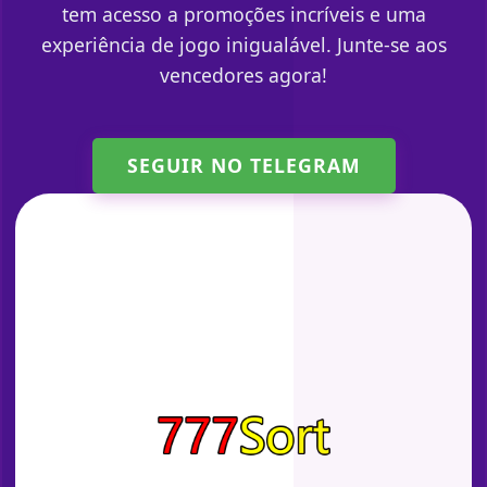
tem acesso a promoções incríveis e uma
experiência de jogo inigualável. Junte-se aos
vencedores agora!
SEGUIR NO TELEGRAM