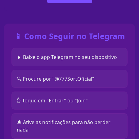
📱 Como Seguir no Telegram
📱 Baixe o app Telegram no seu dispositivo
🔍 Procure por "@777SortOficial"
👆 Toque em "Entrar" ou "Join"
🔔 Ative as notificações para não perder
nada