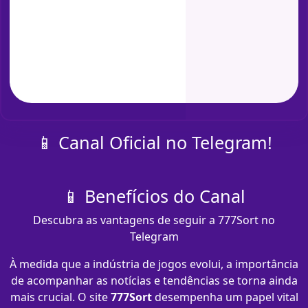
📱 Canal Oficial no Telegram!
📱 Benefícios do Canal
Descubra as vantagens de seguir a 777Sort no
Telegram
À medida que a indústria de jogos evolui, a importância
de acompanhar as notícias e tendências se torna ainda
mais crucial. O site
777Sort
desempenha um papel vital