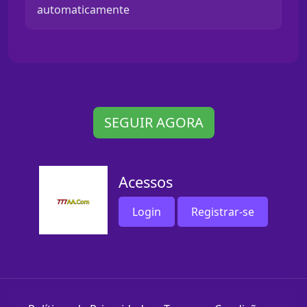
automaticamente
SEGUIR AGORA
Acessos
Login
Registrar-se