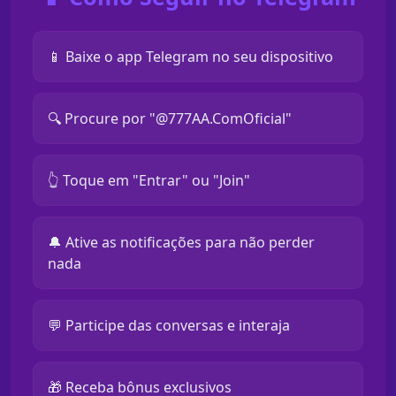
📱 Baixe o app Telegram no seu dispositivo
🔍 Procure por "@777AA.ComOficial"
👆 Toque em "Entrar" ou "Join"
🔔 Ative as notificações para não perder
nada
💬 Participe das conversas e interaja
🎁 Receba bônus exclusivos