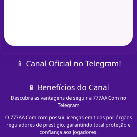
📱 Canal Oficial no Telegram!
📱 Benefícios do Canal
Descubra as vantagens de seguir a 777AA.Com no
Telegram
O 777AA.Com com​ possui licenças emitidas por órgãos
reguladores de prestígio, garantindo total proteção e
confiança aos jogadores.