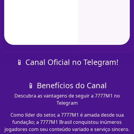
📱 Canal Oficial no Telegram!
📱 Benefícios do Canal
Descubra as vantagens de seguir a 7777M1 no
Telegram
Como líder do setor, a 7777M1 é amada desde sua
fundação; a 7777M1 Brasil conquistou inúmeros
jogadores com seu conteúdo variado e serviço sincero.