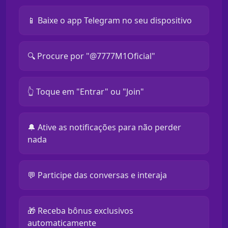
📱 Baixe o app Telegram no seu dispositivo
🔍 Procure por "@7777M1Oficial"
👆 Toque em "Entrar" ou "Join"
🔔 Ative as notificações para não perder
nada
💬 Participe das conversas e interaja
🎁 Receba bônus exclusivos
automaticamente