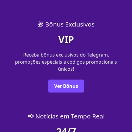
🎁 Bônus Exclusivos
VIP
Receba bônus exclusivos do Telegram,
promoções especiais e códigos promocionais
únicos!
Ver Bônus
📢 Notícias em Tempo Real
24/7