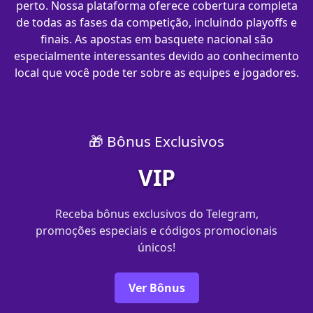
perto. Nossa plataforma oferece cobertura completa
de todas as fases da competição, incluindo playoffs e
finais. As apostas em basquete nacional são
especialmente interessantes devido ao conhecimento
local que você pode ter sobre as equipes e jogadores.
🎁 Bônus Exclusivos
VIP
Receba bônus exclusivos do Telegram,
promoções especiais e códigos promocionais
únicos!
Ver Bônus