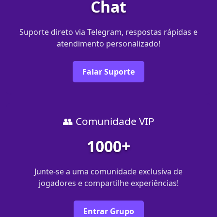
Chat
Suporte direto via Telegram, respostas rápidas e
atendimento personalizado!
Falar Suporte
👥 Comunidade VIP
1000+
Junte-se a uma comunidade exclusiva de
jogadores e compartilhe experiências!
Entrar Grupo