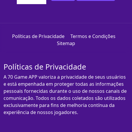
Políticas de Privacidade
Termos e Condições
Sitemap
Políticas de Privacidade
A 70 Game APP valoriza a privacidade de seus usuários
e está empenhada em proteger todas as informações
pessoais fornecidas durante o uso de nossos canais de
comunicação. Todos os dados coletados são utilizados
exclusivamente para fins de melhoria contínua da
experiência de nossos jogadores.