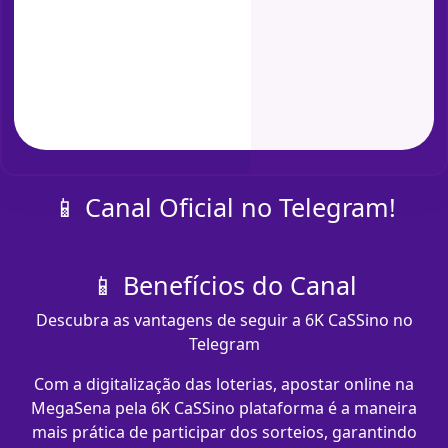
📱 Canal Oficial no Telegram!
📱 Benefícios do Canal
Descubra as vantagens de seguir a 6K CaSSino no
Telegram
Com a digitalização das loterias, apostar online na
MegaSena pela 6K CaSSino plataforma é a maneira
mais prática de participar dos sorteios, garantindo