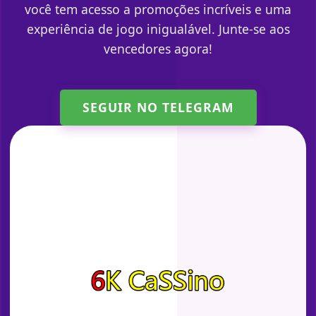
você tem acesso a promoções incríveis e uma
experiência de jogo inigualável. Junte-se aos
vencedores agora!
SEGUIR NO TELEGRAM