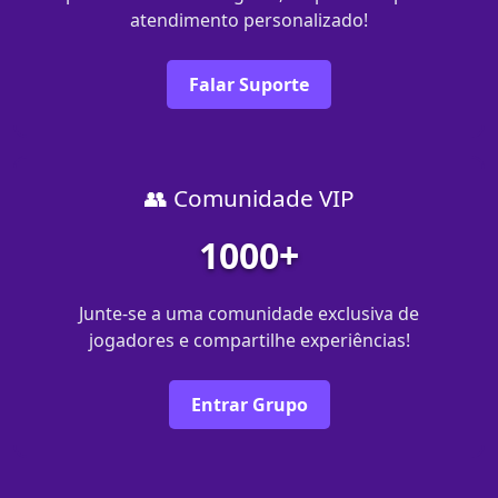
atendimento personalizado!
Falar Suporte
👥 Comunidade VIP
1000+
Junte-se a uma comunidade exclusiva de
jogadores e compartilhe experiências!
Entrar Grupo