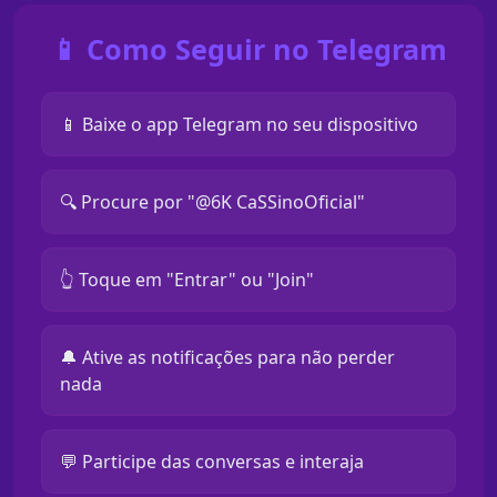
📱 Como Seguir no Telegram
📱 Baixe o app Telegram no seu dispositivo
🔍 Procure por "@6K CaSSinoOficial"
👆 Toque em "Entrar" ou "Join"
🔔 Ative as notificações para não perder
nada
💬 Participe das conversas e interaja