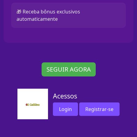
🎁 Receba bônus exclusivos
automaticamente
SEGUIR AGORA
Acessos
Login
Registrar-se