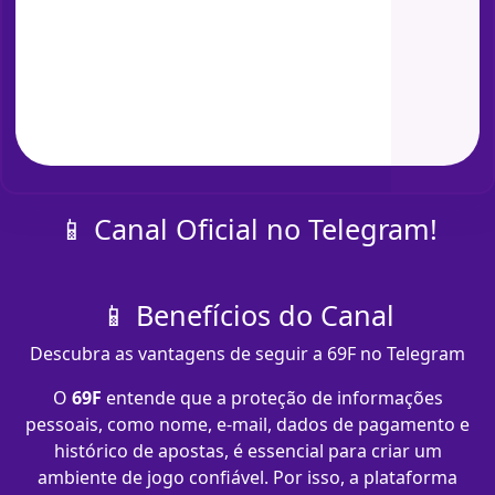
📱 Canal Oficial no Telegram!
📱 Benefícios do Canal
Descubra as vantagens de seguir a 69F no Telegram
O
69F
entende que a proteção de informações
pessoais, como nome, e-mail, dados de pagamento e
histórico de apostas, é essencial para criar um
ambiente de jogo confiável. Por isso, a plataforma