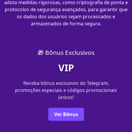
adota medidas rigorosas, como criptografia de ponta e
protocolos de segurança avançados, para garantir que
os dados dos usuários sejam processados e
armazenados de forma segura.
🎁 Bônus Exclusivos
VIP
Receba bônus exclusivos do Telegram,
promoções especiais e códigos promocionais
únicos!
Ver Bônus