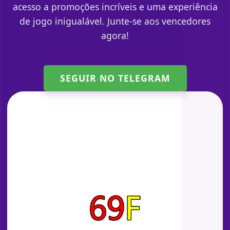
acesso a promoções incríveis e uma experiência
de jogo inigualável. Junte-se aos vencedores
agora!
SEGUIR NO TELEGRAM