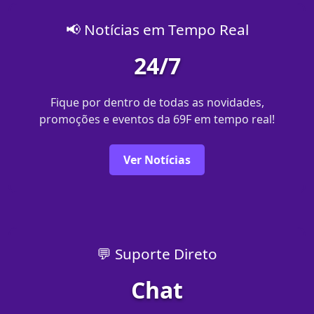
📢 Notícias em Tempo Real
24/7
Fique por dentro de todas as novidades,
promoções e eventos da 69F em tempo real!
Ver Notícias
💬 Suporte Direto
Chat