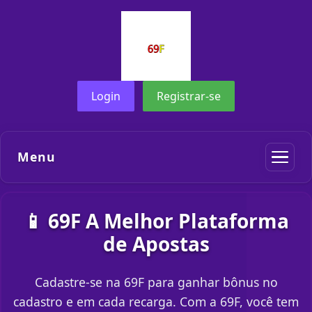
Login
Registrar-se
Menu
📱 69F A Melhor Plataforma
de Apostas
Cadastre-se na 69F para ganhar bônus no
cadastro e em cada recarga. Com a 69F, você tem