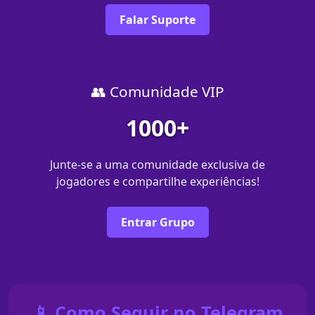
Falar Suporte
👥 Comunidade VIP
1000+
Junte-se a uma comunidade exclusiva de
jogadores e compartilhe experiências!
Entrar Grupo
📱 Como Seguir no Telegram