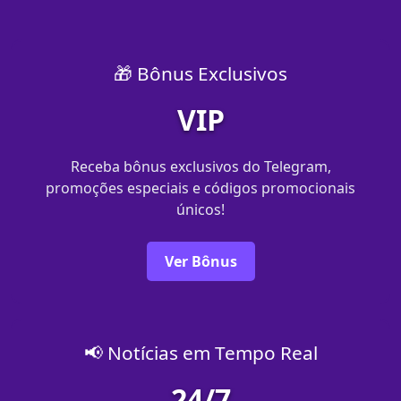
🎁 Bônus Exclusivos
VIP
Receba bônus exclusivos do Telegram,
promoções especiais e códigos promocionais
únicos!
Ver Bônus
📢 Notícias em Tempo Real
24/7