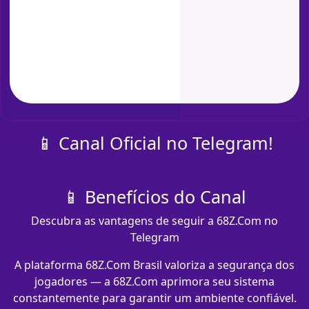
📱 Canal Oficial no Telegram!
📱 Benefícios do Canal
Descubra as vantagens de seguir a 68Z.Com no
Telegram
A plataforma 68Z.Com Brasil valoriza a segurança dos
jogadores — a 68Z.Com aprimora seu sistema
constantemente para garantir um ambiente confiável.