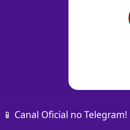
📱 Canal Oficial no Telegram!