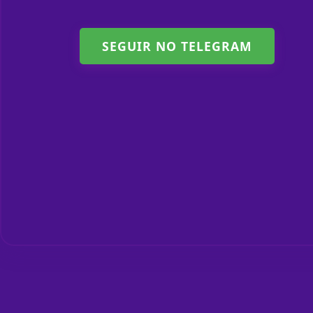
SEGUIR NO TELEGRAM