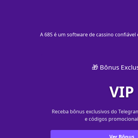
A 68S é um software de cassino confiável 
🎁 Bônus Exclu
VIP
Receba bônus exclusivos do Telegra
e códigos promocionai
Ver Bônus