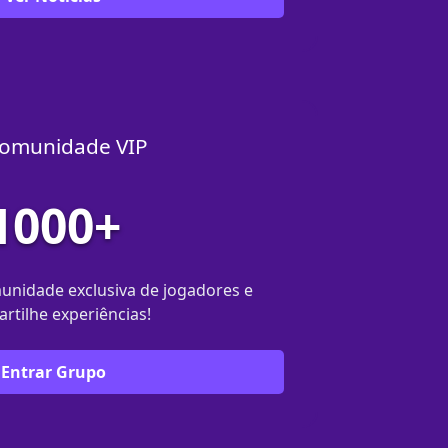
Comunidade VIP
1000+
unidade exclusiva de jogadores e
rtilhe experiências!
Entrar Grupo