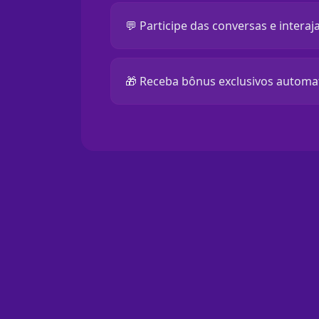
💬 Participe das conversas e interaj
🎁 Receba bônus exclusivos autom