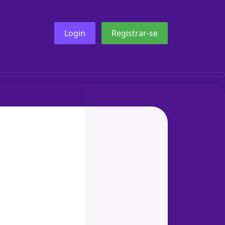
Login
Registrar-se