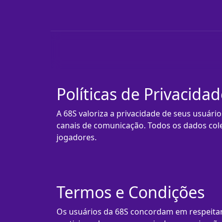
Políticas de Privacida
A 68S valoriza a privacidade de seus usuár
canais de comunicação. Todos os dados cole
jogadores.
Termos e Condições
Os usuários da 68S concordam em respeitar 