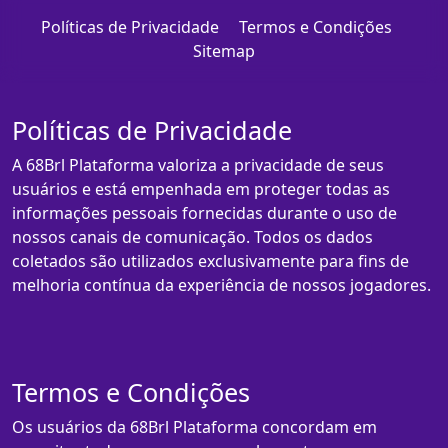
Políticas de Privacidade
Termos e Condições
Sitemap
Políticas de Privacidade
A 68Brl Plataforma valoriza a privacidade de seus
usuários e está empenhada em proteger todas as
informações pessoais fornecidas durante o uso de
nossos canais de comunicação. Todos os dados
coletados são utilizados exclusivamente para fins de
melhoria contínua da experiência de nossos jogadores.
Termos e Condições
Os usuários da 68Brl Plataforma concordam em