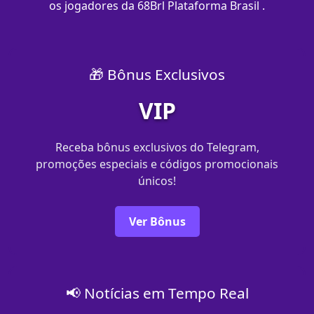
os jogadores da 68Brl Plataforma Brasil .
🎁 Bônus Exclusivos
VIP
Receba bônus exclusivos do Telegram,
promoções especiais e códigos promocionais
únicos!
Ver Bônus
📢 Notícias em Tempo Real