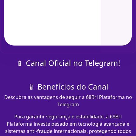
📱 Canal Oficial no Telegram!
📱 Benefícios do Canal
Descubra as vantagens de seguir a 68Brl Plataforma no
Telegram
Para garantir segurança e estabilidade, a 68Brl
Plataforma investe pesado em tecnologia avançada e
sistemas anti-fraude internacionais, protegendo todos