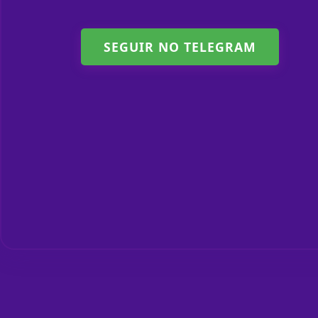
SEGUIR NO TELEGRAM