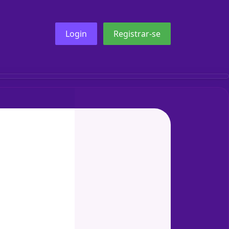
Login
Registrar-se