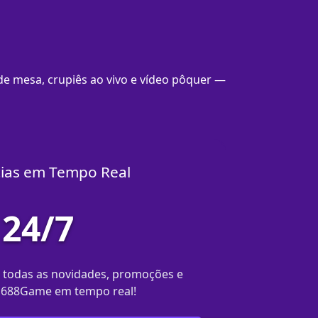
e mesa, crupiês ao vivo e vídeo pôquer —
cias em Tempo Real
24/7
e todas as novidades, promoções e
 688Game em tempo real!