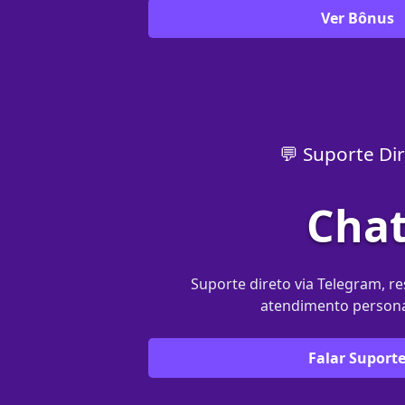
Ver Bônus
💬 Suporte Di
Cha
Suporte direto via Telegram, r
atendimento persona
Falar Suport