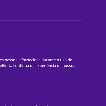
es pessoais fornecidas durante o uso de
elhoria contínua da experiência de nossos