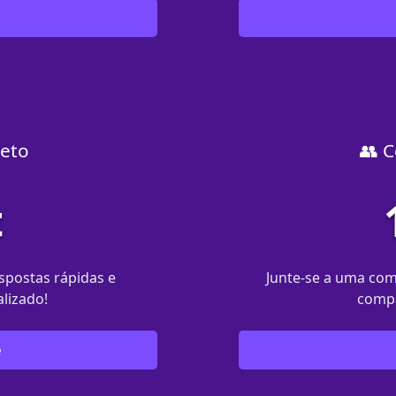
reto
👥 
t
espostas rápidas e
Junte-se a uma com
lizado!
compa
e