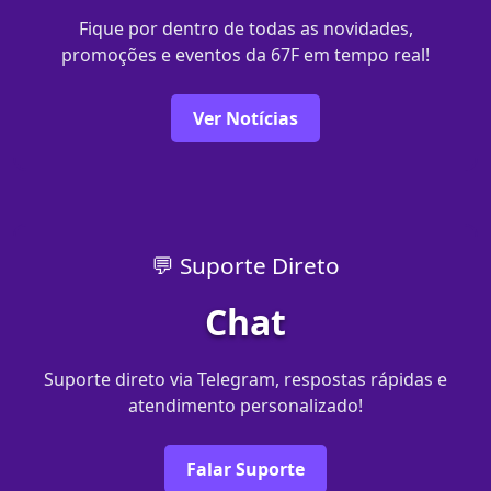
Fique por dentro de todas as novidades,
promoções e eventos da 67F em tempo real!
Ver Notícias
💬 Suporte Direto
Chat
Suporte direto via Telegram, respostas rápidas e
atendimento personalizado!
Falar Suporte