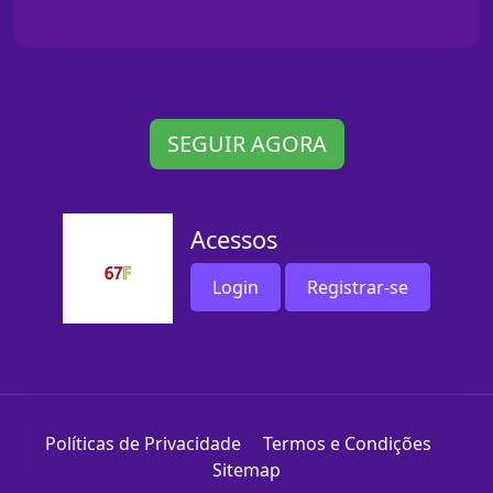
SEGUIR AGORA
Acessos
Login
Registrar-se
Políticas de Privacidade
Termos e Condições
Sitemap