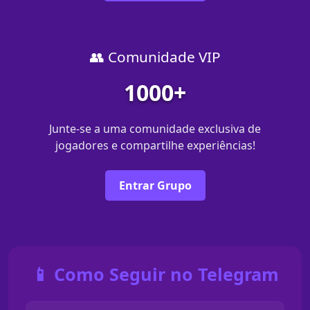
👥 Comunidade VIP
1000+
Junte-se a uma comunidade exclusiva de
jogadores e compartilhe experiências!
Entrar Grupo
📱 Como Seguir no Telegram