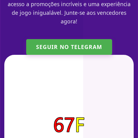
acesso a promoções incríveis e uma experiência
de jogo inigualável. Junte-se aos vencedores
agora!
SEGUIR NO TELEGRAM