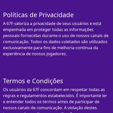
Políticas de Privacidade
A 67F valoriza a privacidade de seus usuários e está
empenhada em proteger todas as informações
pessoais fornecidas durante o uso de nossos canais de
comunicação. Todos os dados coletados são utilizados
exclusivamente para fins de melhoria contínua da
experiência de nossos jogadores.
Termos e Condições
Os usuários da 67F concordam em respeitar todas as
regras e regulamentos estabelecidos. É importante ler
e entender todos os termos antes de participar de
nossos canais de comunicação. A violação destes