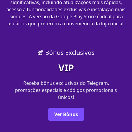
significativas, incluindo atualizações mais rápidas,
acesso a funcionalidades exclusivas e instalação mais
simples. A versão da Google Play Store é ideal para
usuários que preferem a conveniência da loja oficial.
🎁 Bônus Exclusivos
VIP
Receba bônus exclusivos do Telegram,
promoções especiais e códigos promocionais
únicos!
Ver Bônus