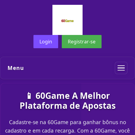
Login
Registrar-se
Menu
📱 60Game A Melhor
Plataforma de Apostas
Cadastre-se na 60Game para ganhar bônus no
cadastro e em cada recarga. Com a 60Game, você