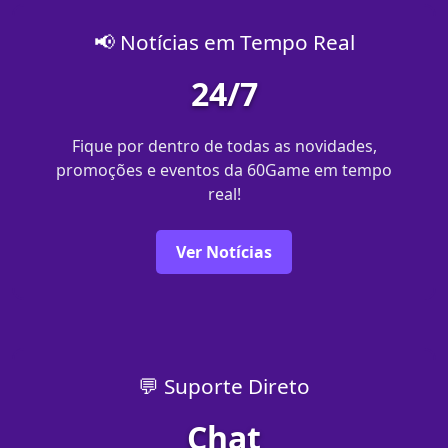
📢 Notícias em Tempo Real
24/7
Fique por dentro de todas as novidades,
promoções e eventos da 60Game em tempo
real!
Ver Notícias
💬 Suporte Direto
Chat