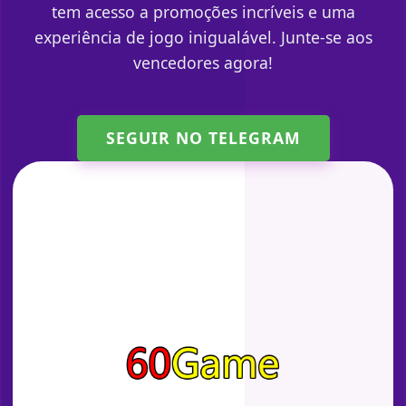
tem acesso a promoções incríveis e uma
experiência de jogo inigualável. Junte-se aos
vencedores agora!
SEGUIR NO TELEGRAM