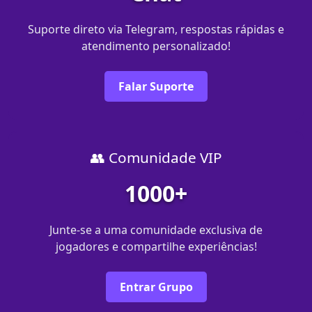
Suporte direto via Telegram, respostas rápidas e
atendimento personalizado!
Falar Suporte
👥 Comunidade VIP
1000+
Junte-se a uma comunidade exclusiva de
jogadores e compartilhe experiências!
Entrar Grupo