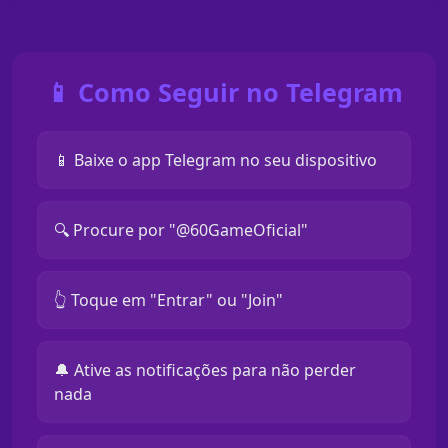
📱 Como Seguir no Telegram
📱 Baixe o app Telegram no seu dispositivo
🔍 Procure por "@60GameOficial"
👆 Toque em "Entrar" ou "Join"
🔔 Ative as notificações para não perder
nada