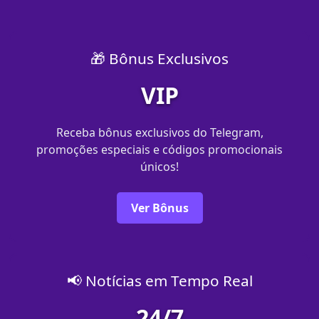
🎁 Bônus Exclusivos
VIP
Receba bônus exclusivos do Telegram,
promoções especiais e códigos promocionais
únicos!
Ver Bônus
📢 Notícias em Tempo Real
24/7