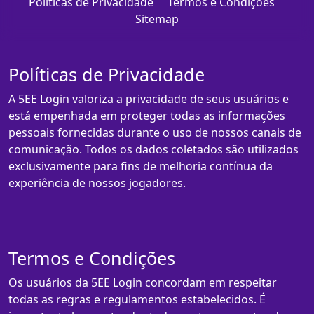
Políticas de Privacidade
Termos e Condições
Sitemap
Políticas de Privacidade
A 5EE Login valoriza a privacidade de seus usuários e
está empenhada em proteger todas as informações
pessoais fornecidas durante o uso de nossos canais de
comunicação. Todos os dados coletados são utilizados
exclusivamente para fins de melhoria contínua da
experiência de nossos jogadores.
Termos e Condições
Os usuários da 5EE Login concordam em respeitar
todas as regras e regulamentos estabelecidos. É