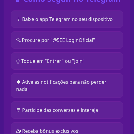
📱 Baixe o app Telegram no seu dispositivo
🔍 Procure por "@5EE LoginOficial"
👆 Toque em "Entrar" ou "Join"
🔔 Ative as notificações para não perder
nada
💬 Participe das conversas e interaja
🎁 Receba bônus exclusivos