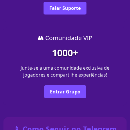
Falar Suporte
👥 Comunidade VIP
1000+
Junte-se a uma comunidade exclusiva de
jogadores e compartilhe experiências!
Entrar Grupo
📱 Como Seguir no Telegram