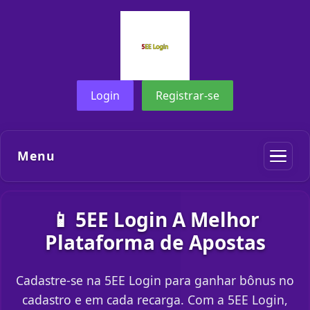
Login
Registrar-se
Menu
📱 5EE Login A Melhor
Plataforma de Apostas
Cadastre-se na 5EE Login para ganhar bônus no
cadastro e em cada recarga. Com a 5EE Login,