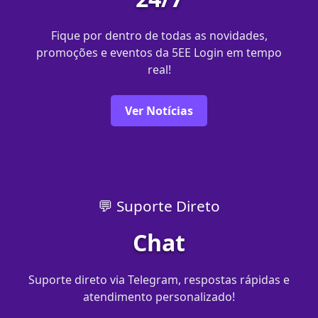
Fique por dentro de todas as novidades,
promoções e eventos da 5EE Login em tempo
real!
Ver Notícias
💬 Suporte Direto
Chat
Suporte direto via Telegram, respostas rápidas e
atendimento personalizado!