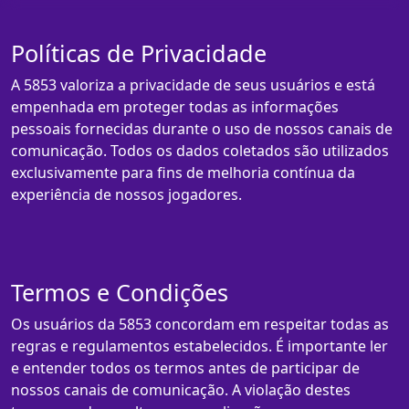
Políticas de Privacidade
A 5853 valoriza a privacidade de seus usuários e está
empenhada em proteger todas as informações
pessoais fornecidas durante o uso de nossos canais de
comunicação. Todos os dados coletados são utilizados
exclusivamente para fins de melhoria contínua da
experiência de nossos jogadores.
Termos e Condições
Os usuários da 5853 concordam em respeitar todas as
regras e regulamentos estabelecidos. É importante ler
e entender todos os termos antes de participar de
nossos canais de comunicação. A violação destes