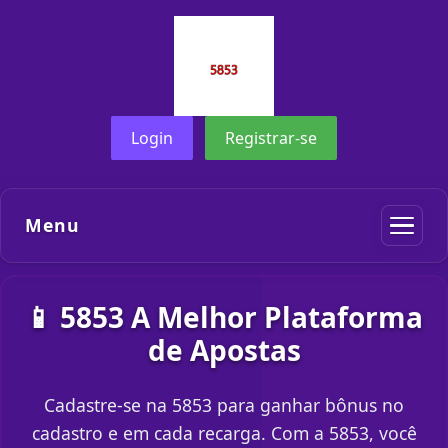
Login
Registrar-se
Menu
📱 5853 A Melhor Plataforma
de Apostas
Cadastre-se na 5853 para ganhar bônus no
cadastro e em cada recarga. Com a 5853, você