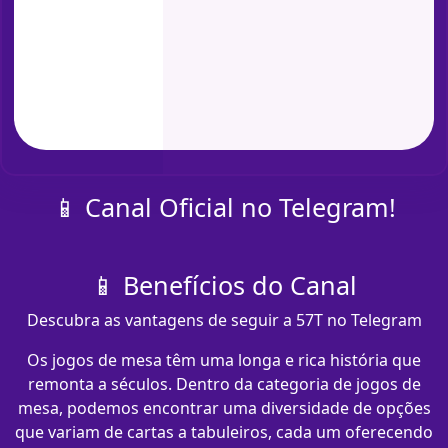
📱 Canal Oficial no Telegram!
📱 Benefícios do Canal
Descubra as vantagens de seguir a 57T no Telegram
Os jogos de mesa têm uma longa e rica história que
remonta a séculos. Dentro da categoria de jogos de
mesa, podemos encontrar uma diversidade de opções
que variam de cartas a tabuleiros, cada um oferecendo