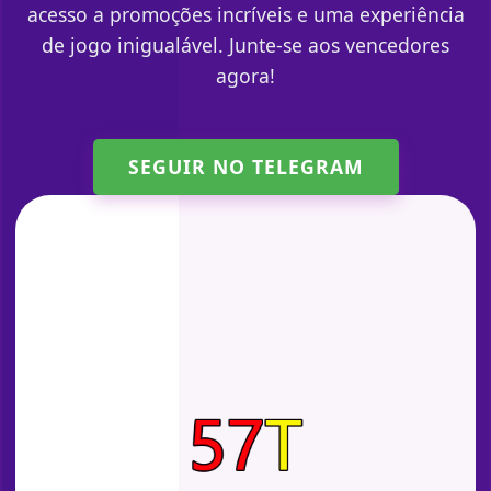
acesso a promoções incríveis e uma experiência
de jogo inigualável. Junte-se aos vencedores
agora!
SEGUIR NO TELEGRAM