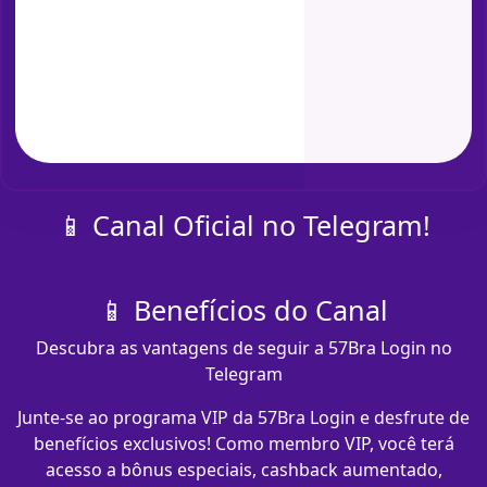
📱 Canal Oficial no Telegram!
📱 Benefícios do Canal
Descubra as vantagens de seguir a 57Bra Login no
Telegram
Junte-se ao programa VIP da 57Bra Login e desfrute de
benefícios exclusivos! Como membro VIP, você terá
acesso a bônus especiais, cashback aumentado,