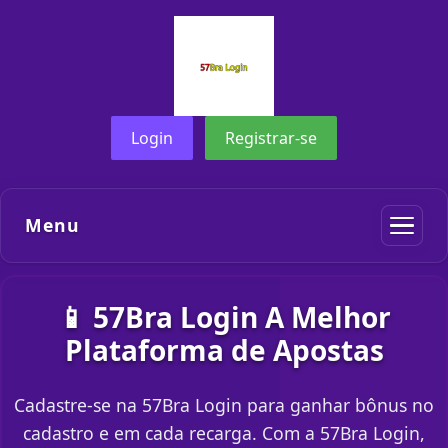
Login
Registrar-se
Menu
📱 57Bra Login A Melhor
Plataforma de Apostas
Cadastre-se na 57Bra Login para ganhar bônus no
cadastro e em cada recarga. Com a 57Bra Login,