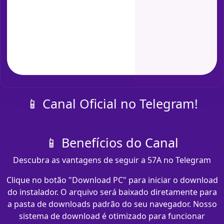
📱 Canal Oficial no Telegram!
📱 Benefícios do Canal
Descubra as vantagens de seguir a 57A no Telegram
Clique no botão "Download PC" para iniciar o download
do instalador. O arquivo será baixado diretamente para
a pasta de downloads padrão do seu navegador. Nosso
sistema de download é otimizado para funcionar