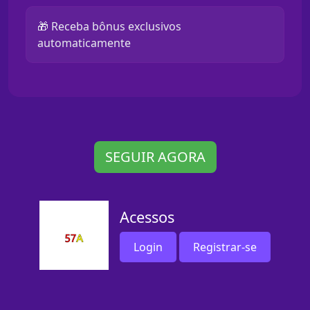
🎁 Receba bônus exclusivos
automaticamente
SEGUIR AGORA
Acessos
Login
Registrar-se