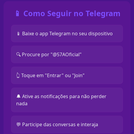
📱 Como Seguir no Telegram
📱 Baixe o app Telegram no seu dispositivo
🔍 Procure por "@57AOficial"
👆 Toque em "Entrar" ou "Join"
🔔 Ative as notificações para não perder
nada
💬 Participe das conversas e interaja