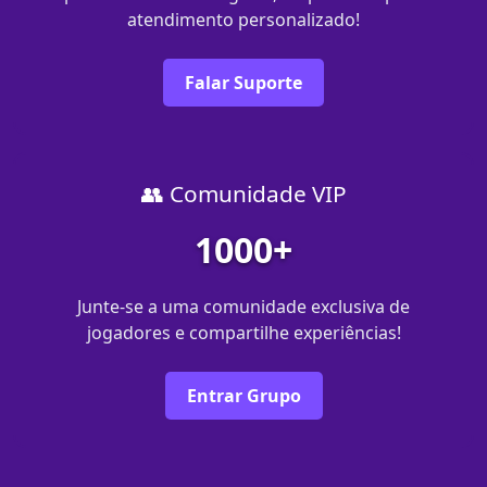
atendimento personalizado!
Falar Suporte
👥 Comunidade VIP
1000+
Junte-se a uma comunidade exclusiva de
jogadores e compartilhe experiências!
Entrar Grupo