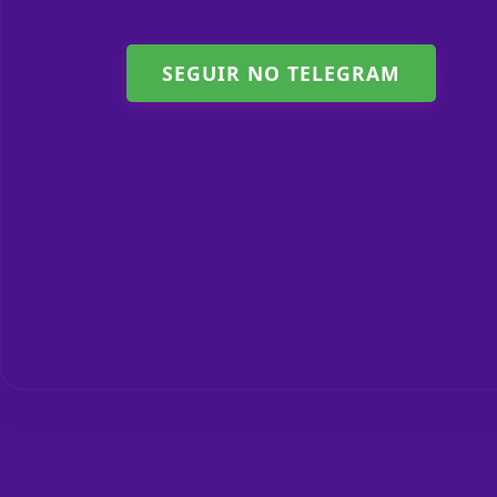
SEGUIR NO TELEGRAM