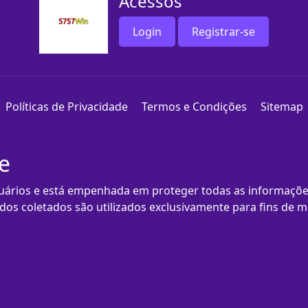
Acessos
Login
Registrar-se
Políticas de Privacidade
Termos e Condições
Sitemap
de
suários e está empenhada em proteger todas as informaçõe
os coletados são utilizados exclusivamente para fins de m