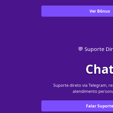
Ver Bônus
💬 Suporte Di
Cha
Suporte direto via Telegram, r
atendimento persona
Falar Suport