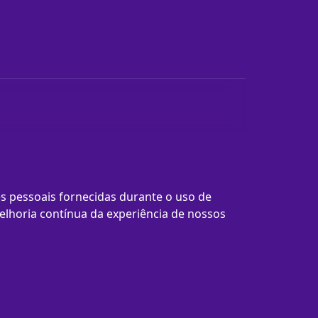
s pessoais fornecidas durante o uso de
elhoria contínua da experiência de nossos