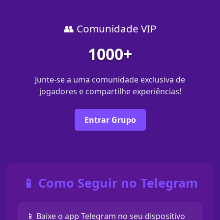
👥 Comunidade VIP
1000+
Junte-se a uma comunidade exclusiva de
jogadores e compartilhe experiências!
Entrar Grupo
📱 Como Seguir no Telegram
📱 Baixe o app Telegram no seu dispositivo