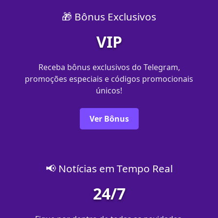
🎁 Bônus Exclusivos
VIP
Receba bônus exclusivos do Telegram,
promoções especiais e códigos promocionais
únicos!
Ver Bônus
📢 Notícias em Tempo Real
24/7