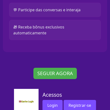
💬 Participe das conversas e interaja
🎁 Receba bônus exclusivos
automaticamente
SEGUIR AGORA
Acessos
Login
Registrar-se