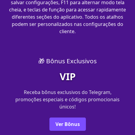
salvar configurações, F11 para alternar modo tela
cheia, e teclas de função para acessar rapidamente
diferentes seções do aplicativo. Todos os atalhos
podem ser personalizados nas configurações do
cliente.
🎁 Bônus Exclusivos
VIP
Receba bônus exclusivos do Telegram,
promoções especiais e códigos promocionais
únicos!
Ver Bônus