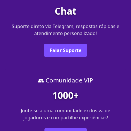
Chat
Suporte direto via Telegram, respostas rápidas e
atendimento personalizado!
Falar Suporte
👥 Comunidade VIP
1000+
Junte-se a uma comunidade exclusiva de
jogadores e compartilhe experiências!