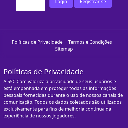
Login
Registrar-se
Políticas de Privacidade
Termos e Condições
Sitemap
Políticas de Privacidade
A 55C Com valoriza a privacidade de seus usuários e
está empenhada em proteger todas as informações
pessoais fornecidas durante o uso de nossos canais de
comunicação. Todos os dados coletados são utilizados
exclusivamente para fins de melhoria contínua da
experiência de nossos jogadores.