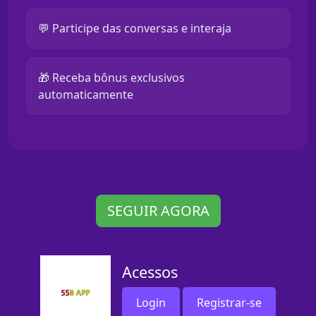
💬 Participe das conversas e interaja
🎁 Receba bônus exclusivos
automaticamente
SEGUIR AGORA
Acessos
Login
Registrar-se