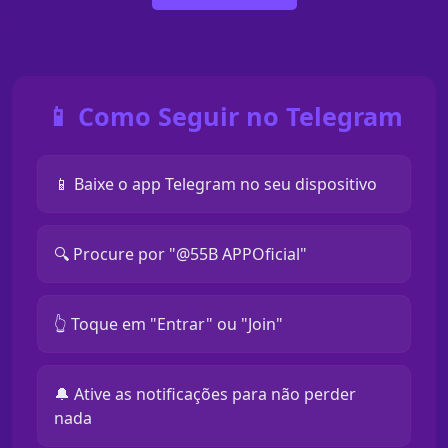
📱 Como Seguir no Telegram
📱 Baixe o app Telegram no seu dispositivo
🔍 Procure por "@55B APPOficial"
👆 Toque em "Entrar" ou "Join"
🔔 Ative as notificações para não perder
nada