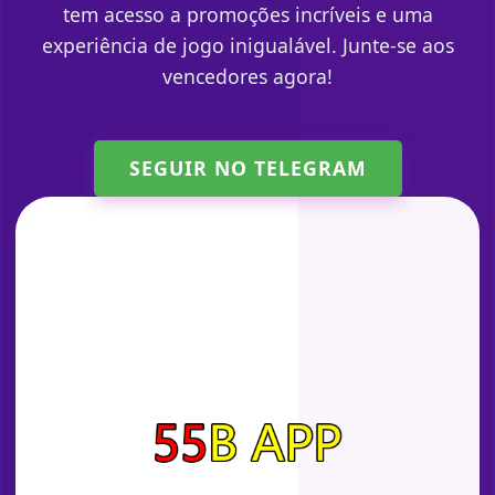
tem acesso a promoções incríveis e uma
experiência de jogo inigualável. Junte-se aos
vencedores agora!
SEGUIR NO TELEGRAM