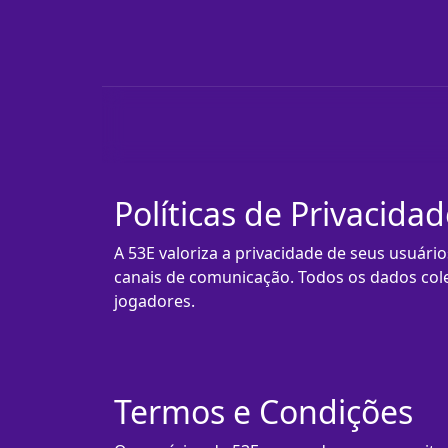
Políticas de Privacida
A 53E valoriza a privacidade de seus usuár
canais de comunicação. Todos os dados cole
jogadores.
Termos e Condições