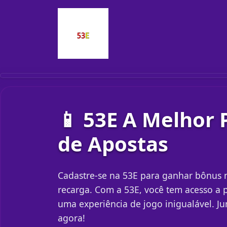
📱 53E A Melhor 
de Apostas
Cadastre-se na 53E para ganhar bônus 
recarga. Com a 53E, você tem acesso a 
uma experiência de jogo inigualável. J
agora!