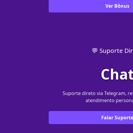
Ver Bônus
💬 Suporte Di
Cha
Suporte direto via Telegram, r
atendimento persona
Falar Suport