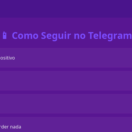
📱 Como Seguir no Telegram
ositivo
erder nada