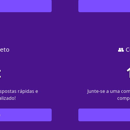
reto
👥 
t
espostas rápidas e
Junte-se a uma com
lizado!
compa
e