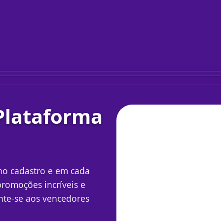
Plataforma
no cadastro e em cada
promoções incríveis e
unte-se aos vencedores