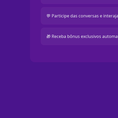
💬 Participe das conversas e interaj
🎁 Receba bônus exclusivos autom