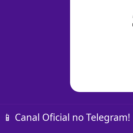
📱 Canal Oficial no Telegram!