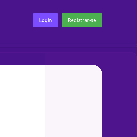
Login
Registrar-se