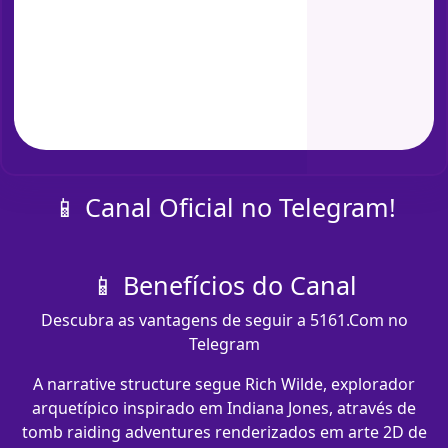
📱 Canal Oficial no Telegram!
📱 Benefícios do Canal
Descubra as vantagens de seguir a 5161.Com no
Telegram
A narrative structure segue Rich Wilde, explorador
arquetípico inspirado em Indiana Jones, através de
tomb raiding adventures renderizados em arte 2D de