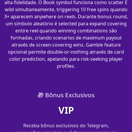
alta fidelidade. O Book symbol funciona como scatter E
wild simultaneamente, triggering 10 free spins quando
3+ aparecem anywhere on reels. Durante bonus round,
um símbolo aleatório é selected para expand covering
entire reel quando winning combinations são
formadas, criando scenarios de maximum payout
através de screen-covering wins. Gamble feature
opcional permite double-or-nothing através de card
color prediction, apelando para risk-seeking player
profiles.
🎁 Bônus Exclusivos
VIP
Receba bônus exclusivos do Telegram,