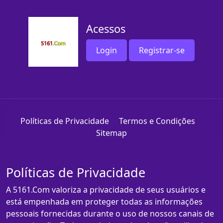
Acessos
Login
Registrar-se
Políticas de Privacidade
Termos e Condições
Sitemap
Políticas de Privacidade
A 5161.Com valoriza a privacidade de seus usuários e
está empenhada em proteger todas as informações
pessoais fornecidas durante o uso de nossos canais de