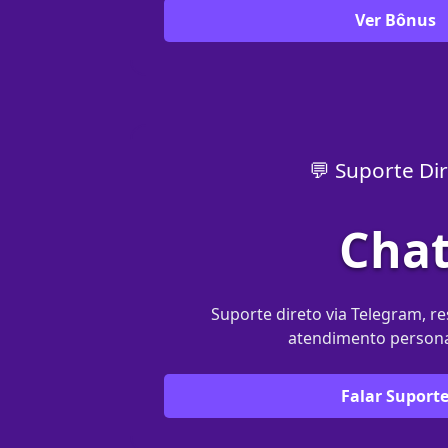
Ver Bônus
💬 Suporte Di
Cha
Suporte direto via Telegram, r
atendimento persona
Falar Suport