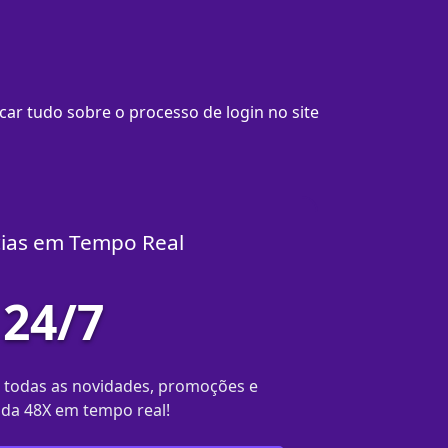
car tudo sobre o processo de login no site
cias em Tempo Real
24/7
e todas as novidades, promoções e
 da 48X em tempo real!