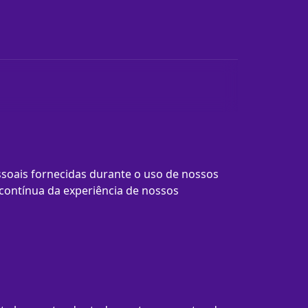
ssoais fornecidas durante o uso de nossos
 contínua da experiência de nossos