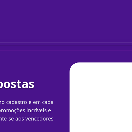
postas
no cadastro e em cada
promoções incríveis e
unte-se aos vencedores