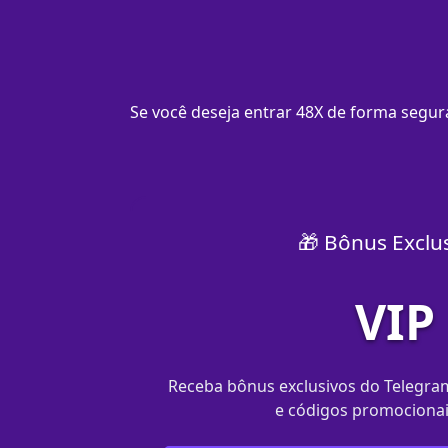
Se você deseja entrar 48X de forma segura
🎁 Bônus Exclu
VIP
Receba bônus exclusivos do Telegra
e códigos promocionai