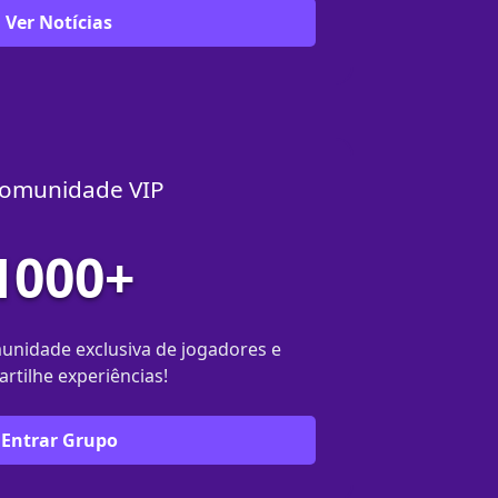
Ver Notícias
Comunidade VIP
1000+
unidade exclusiva de jogadores e
rtilhe experiências!
Entrar Grupo