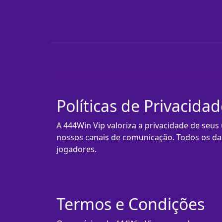
Políticas de Privacida
A 444Win Vip valoriza a privacidade de seu
nossos canais de comunicação. Todos os dad
jogadores.
Termos e Condições