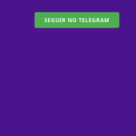
SEGUIR NO TELEGRAM