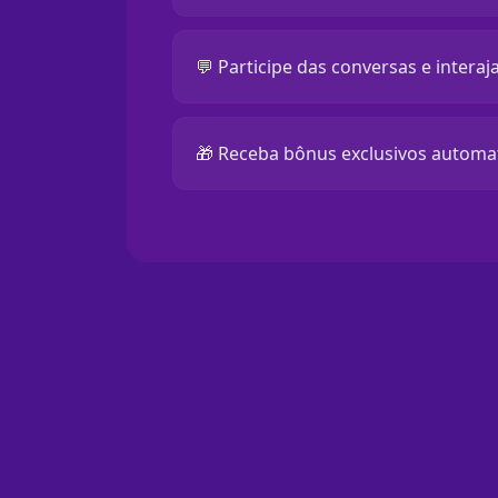
💬 Participe das conversas e interaj
🎁 Receba bônus exclusivos autom