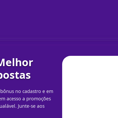
 Melhor
postas
 bônus no cadastro e em
tem acesso a promoções
ualável. Junte-se aos