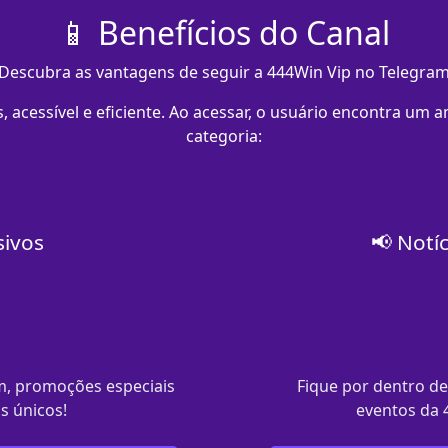
📱 Benefícios do Canal
Descubra as vantagens de seguir a 444Win Vip no Telegra
s, acessível e eficiente. Ao acessar, o usuário encontra u
categoria:
sivos
📢 Notí
m, promoções especiais
Fique por dentro d
s únicos!
eventos da 