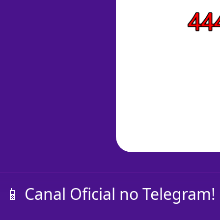
📱 Canal Oficial no Telegram!