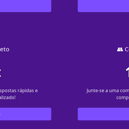
reto
👥 
t
espostas rápidas e
Junte-se a uma com
lizado!
compa
e