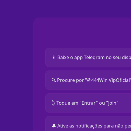
📱 Baixe o app Telegram no seu disp
🔍 Procure por "@444Win VipOficial
👆 Toque em "Entrar" ou "Join"
🔔 Ative as notificações para não p