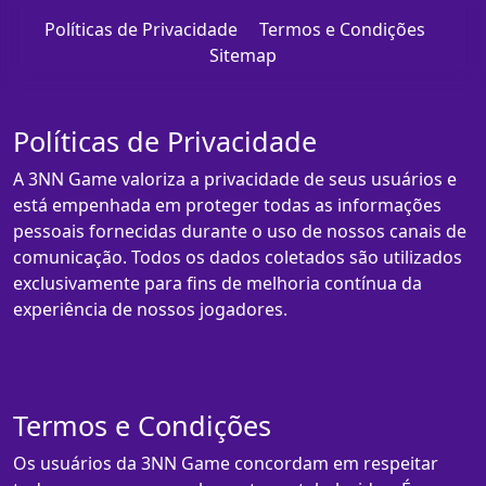
Políticas de Privacidade
Termos e Condições
Sitemap
Políticas de Privacidade
A 3NN Game valoriza a privacidade de seus usuários e
está empenhada em proteger todas as informações
pessoais fornecidas durante o uso de nossos canais de
comunicação. Todos os dados coletados são utilizados
exclusivamente para fins de melhoria contínua da
experiência de nossos jogadores.
Termos e Condições
Os usuários da 3NN Game concordam em respeitar