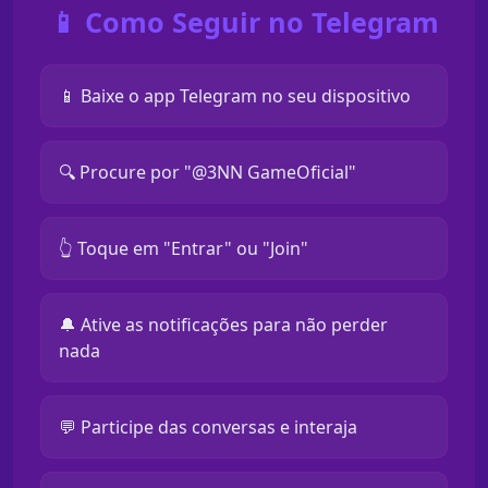
📱 Como Seguir no Telegram
📱 Baixe o app Telegram no seu dispositivo
🔍 Procure por "@3NN GameOficial"
👆 Toque em "Entrar" ou "Join"
🔔 Ative as notificações para não perder
nada
💬 Participe das conversas e interaja