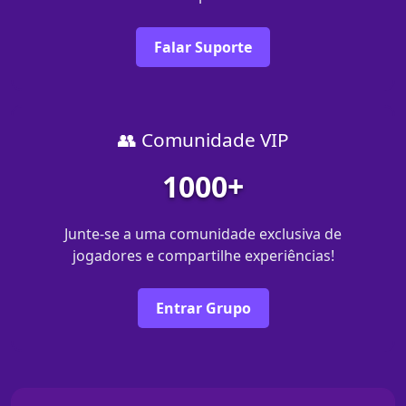
Falar Suporte
👥 Comunidade VIP
1000+
Junte-se a uma comunidade exclusiva de
jogadores e compartilhe experiências!
Entrar Grupo