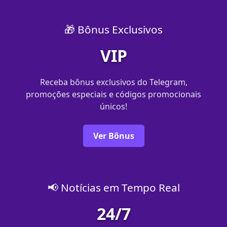
🎁 Bônus Exclusivos
VIP
Receba bônus exclusivos do Telegram,
promoções especiais e códigos promocionais
únicos!
Ver Bônus
📢 Notícias em Tempo Real
24/7