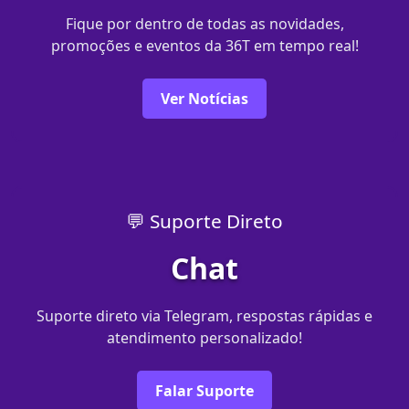
Fique por dentro de todas as novidades,
promoções e eventos da 36T em tempo real!
Ver Notícias
💬 Suporte Direto
Chat
Suporte direto via Telegram, respostas rápidas e
atendimento personalizado!
Falar Suporte