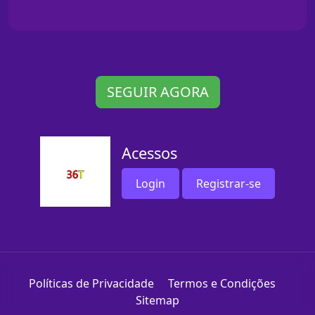
SEGUIR AGORA
Acessos
Login
Registrar-se
Políticas de Privacidade
Termos e Condições
Sitemap