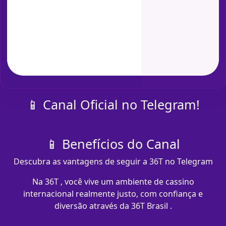
📱 Canal Oficial no Telegram!
📱 Benefícios do Canal
Descubra as vantagens de seguir a 36T no Telegram
Na 36T , você vive um ambiente de cassino
internacional realmente justo, com confiança e
diversão através da 36T Brasil .