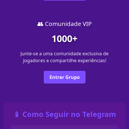
👥 Comunidade VIP
1000+
Junte-se a uma comunidade exclusiva de
jogadores e compartilhe experiências!
Entrar Grupo
📱 Como Seguir no Telegram