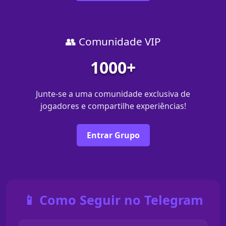
👥 Comunidade VIP
1000+
Junte-se a uma comunidade exclusiva de
jogadores e compartilhe experiências!
Entrar Grupo
📱 Como Seguir no Telegram