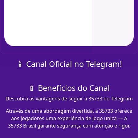
📱 Canal Oficial no Telegram!
📱 Benefícios do Canal
Descubra as vantagens de seguir a 35733 no Telegram
Através de uma abordagem divertida, a 35733 oferece
aos jogadores uma experiência de jogo única — a
35733 Brasil garante segurança com atenção e rigor.