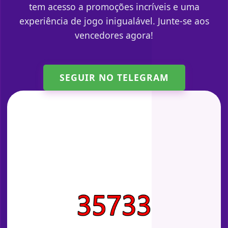
tem acesso a promoções incríveis e uma
experiência de jogo inigualável. Junte-se aos
vencedores agora!
SEGUIR NO TELEGRAM