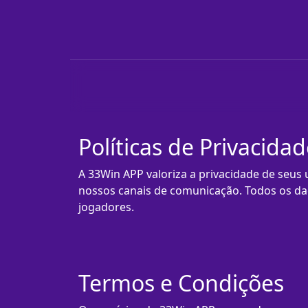
Políticas de Privacida
A 33Win APP valoriza a privacidade de seus
nossos canais de comunicação. Todos os dad
jogadores.
Termos e Condições