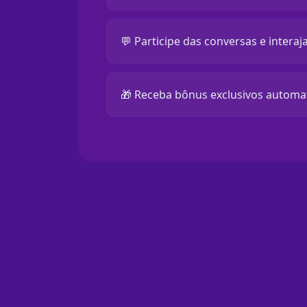
💬 Participe das conversas e interaj
🎁 Receba bônus exclusivos autom