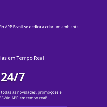
m
in APP Brasil se dedica a criar um ambiente
cias em Tempo Real
24/7
e todas as novidades, promoções e
33Win APP em tempo real!