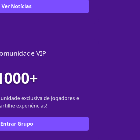
Ver Notícias
Comunidade VIP
1000+
unidade exclusiva de jogadores e
rtilhe experiências!
Entrar Grupo