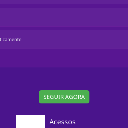
a
aticamente
SEGUIR AGORA
Acessos