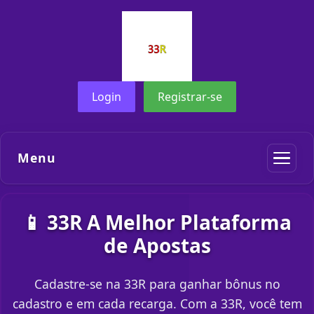
Login
Registrar-se
Menu
📱 33R A Melhor Plataforma
de Apostas
Cadastre-se na 33R para ganhar bônus no
cadastro e em cada recarga. Com a 33R, você tem