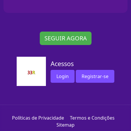
SEGUIR AGORA
Acessos
Login
Registrar-se
Políticas de Privacidade
Termos e Condições
Sitemap