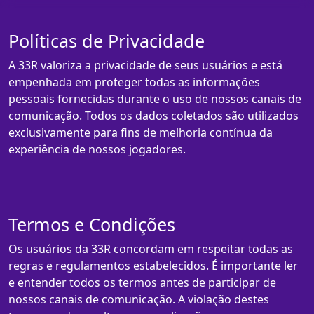
Políticas de Privacidade
A 33R valoriza a privacidade de seus usuários e está
empenhada em proteger todas as informações
pessoais fornecidas durante o uso de nossos canais de
comunicação. Todos os dados coletados são utilizados
exclusivamente para fins de melhoria contínua da
experiência de nossos jogadores.
Termos e Condições
Os usuários da 33R concordam em respeitar todas as
regras e regulamentos estabelecidos. É importante ler
e entender todos os termos antes de participar de
nossos canais de comunicação. A violação destes