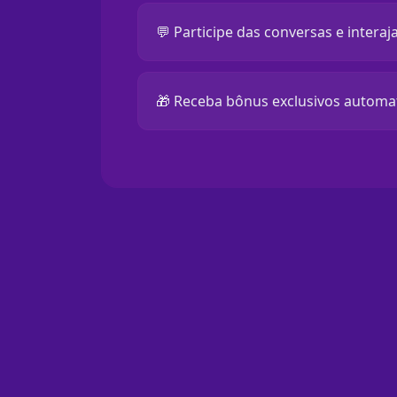
💬 Participe das conversas e interaj
🎁 Receba bônus exclusivos autom