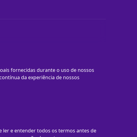
soais fornecidas durante o uso de nossos
 contínua da experiência de nossos
e ler e entender todos os termos antes de