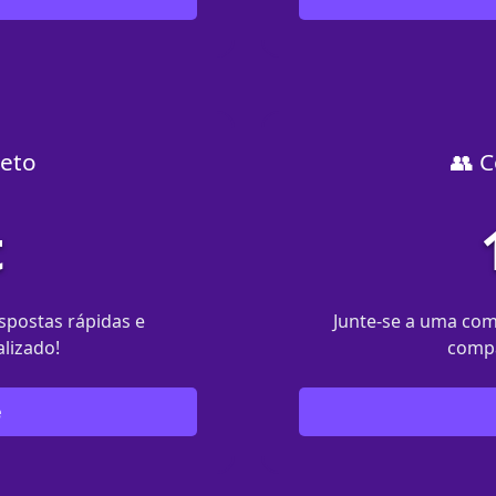
reto
👥 
t
espostas rápidas e
Junte-se a uma com
lizado!
compa
e