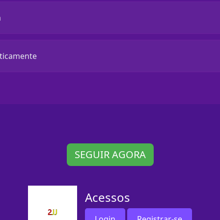
a
aticamente
SEGUIR AGORA
Acessos
Login
Registrar-se