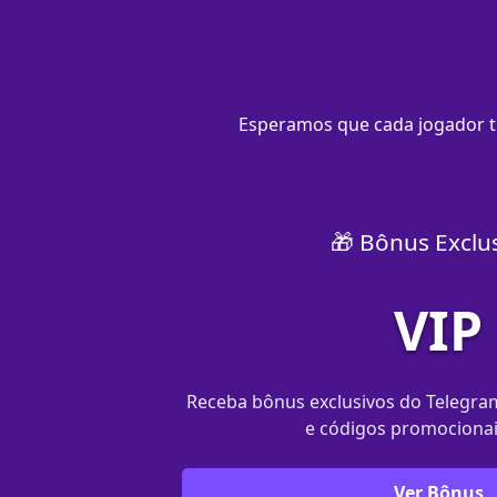
Esperamos que cada jogador tra
🎁 Bônus Exclu
VIP
Receba bônus exclusivos do Telegra
e códigos promocionai
Ver Bônus