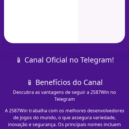
📱 Canal Oficial no Telegram!
📱 Benefícios do Canal
Descubra as vantagens de seguir a 2587Win no
Telegram
A 2587Win trabalha com os melhores desenvolvedores
de jogos do mundo, o que assegura variedade,
inovação e segurança. Os principais nomes incluem