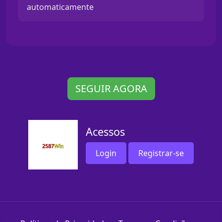
automaticamente
SEGUIR AGORA
Acessos
Login
Registrar-se