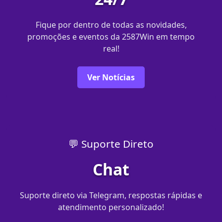
Fique por dentro de todas as novidades,
promoções e eventos da 2587Win em tempo
real!
Ver Notícias
💬 Suporte Direto
Chat
Suporte direto via Telegram, respostas rápidas e
atendimento personalizado!