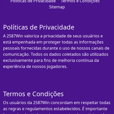
Políticas de Privacidade
Termos e Condições
Sitemap
Políticas de Privacidade
A 2587Win valoriza a privacidade de seus usuários e
está empenhada em proteger todas as informações
pessoais fornecidas durante o uso de nossos canais de
comunicação. Todos os dados coletados são utilizados
exclusivamente para fins de melhoria contínua da
experiência de nossos jogadores.
Termos e Condições
Os usuários da 2587Win concordam em respeitar todas
as regras e regulamentos estabelecidos. É importante