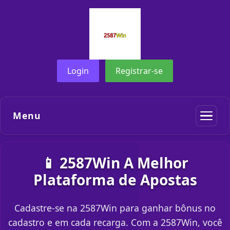
Login
Registrar-se
Menu
📱 2587Win A Melhor
Plataforma de Apostas
Cadastre-se na 2587Win para ganhar bônus no
cadastro e em cada recarga. Com a 2587Win, você