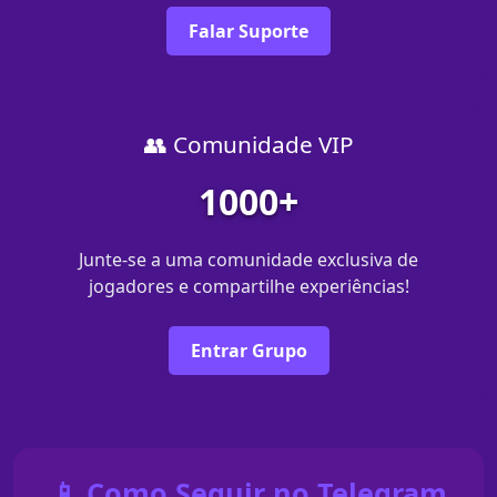
Falar Suporte
👥 Comunidade VIP
1000+
Junte-se a uma comunidade exclusiva de
jogadores e compartilhe experiências!
Entrar Grupo
📱 Como Seguir no Telegram