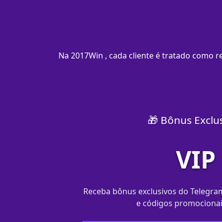
Na 2017Win , cada cliente é tratado como r
🎁 Bônus Exclu
VIP
Receba bônus exclusivos do Telegra
e códigos promocionai