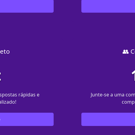
reto
👥 
t
espostas rápidas e
Junte-se a uma com
lizado!
compa
e