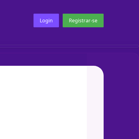
Login
Registrar-se