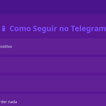
📱 Como Seguir no Telegram
ositivo
erder nada