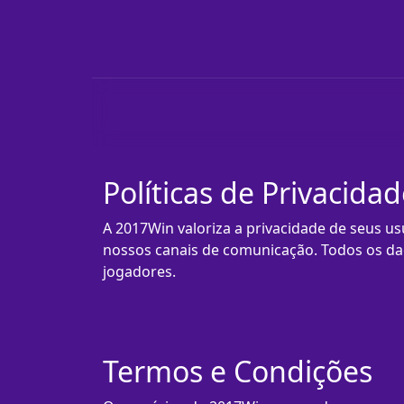
Políticas de Privacida
A 2017Win valoriza a privacidade de seus u
nossos canais de comunicação. Todos os dad
jogadores.
Termos e Condições