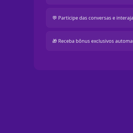
💬 Participe das conversas e interaj
🎁 Receba bônus exclusivos autom