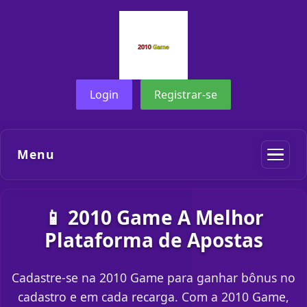
Login
Registrar-se
Menu
📱 2010 Game A Melhor
Plataforma de Apostas
Cadastre-se na 2010 Game para ganhar bônus no
cadastro e em cada recarga. Com a 2010 Game,