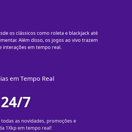
sde os clássicos como roleta e blackjack até
entar. Além disso, os jogos ao vivo trazem
 e interações em tempo real.
cias em Tempo Real
24/7
e todas as novidades, promoções e
da 1Xkp em tempo real!