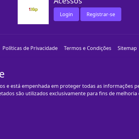
Acessos
Login
Registrar-se
Políticas de Privacidade
Termos e Condições
Sitemap
de
rios e está empenhada em proteger todas as informações p
tados são utilizados exclusivamente para fins de melhoria