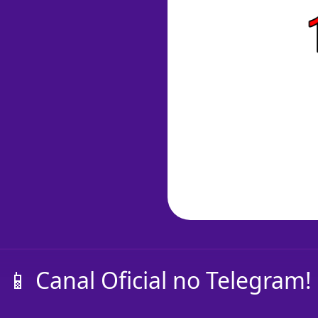
📱 Canal Oficial no Telegram!