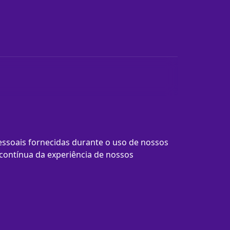
essoais fornecidas durante o uso de nossos
 contínua da experiência de nossos