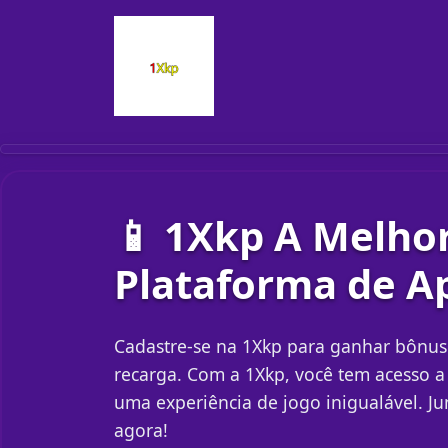
📱 1Xkp A Melho
Plataforma de A
Cadastre-se na 1Xkp para ganhar bônus
recarga. Com a 1Xkp, você tem acesso a
uma experiência de jogo inigualável. J
agora!