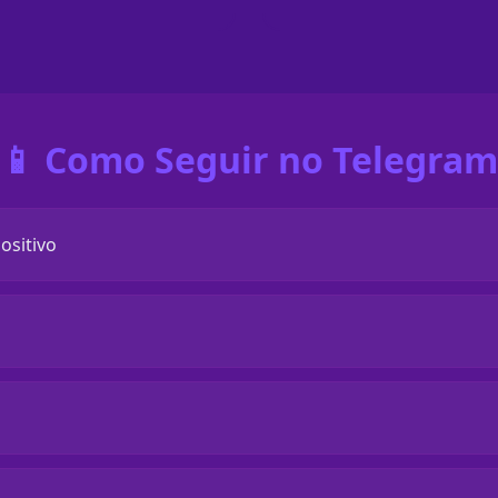
📱 Como Seguir no Telegram
ositivo