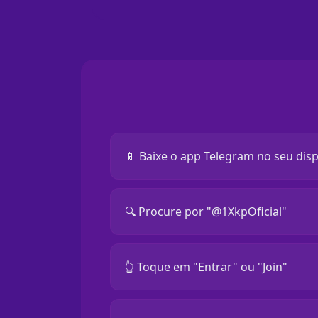
📱 Baixe o app Telegram no seu disp
🔍 Procure por "@1XkpOficial"
👆 Toque em "Entrar" ou "Join"